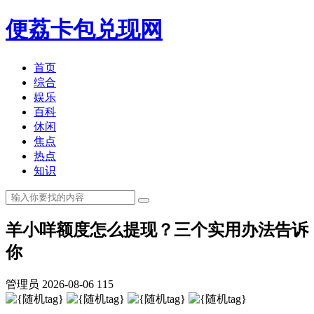
便荔卡包兑现网
首页
综合
娱乐
百科
休闲
焦点
热点
知识
羊小咩额度怎么提现？三个实用办法告诉
你
管理员
2026-08-06
115