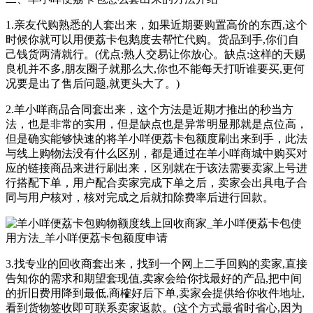
1.亲友代购熟悉的人套出来，如果近期要购置高价的东西,这个
时候你就可以用便荔卡包鹅度去帮忙代购。货品到手,你们自
己钱货两清就行。(优点:熟人交易让你放心。缺点:这样的天赐
良机并不多,朋友圈子就那么大,你也不能每天打听谁要买,更何
况要是出了售后问题,就更头大了。)
2.羊小咩商品合同套出来，这个方法是近期才推出的秒当方
法，也是非常的实用，但是缺点也是异常明显那就是点位高，
但是确实能够快速的将羊小咩便荔卡包额度刷出来到手，此法
与线上购物法没有什么区别，都是通过在羊小咩商城中购买对
应的链接商品来进行刷出来，区别就在于该法需要卖家上号进
行搭配下单，用户配合卖家完成下单之后，卖家会出具电子合
同与用户核对，核对完成之后就扣除费率后进行回款。
3.找专业的回收商套出来，找到一个网上二手回购的卖家,直接
告知你的需求和期望套现值,卖家会给你找最好的产品,把中间
的折旧费用降到最低,商榷好后下单,卖家会提供给你收件地址,
看到货物签收即可联系卖家返款。(这个方式最省时省心,因为